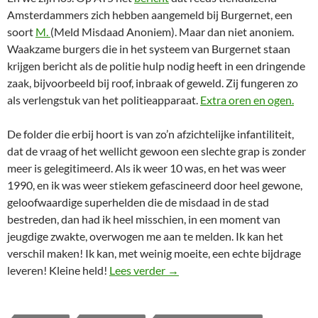
Amsterdammers zich hebben aangemeld bij Burgernet, een
soort
M.
(Meld Misdaad Anoniem). Maar dan niet anoniem.
Waakzame burgers die in het systeem van Burgernet staan
krijgen bericht als de politie hulp nodig heeft in een dringende
zaak, bijvoorbeeld bij roof, inbraak of geweld. Zij fungeren zo
als verlengstuk van het politieapparaat.
Extra oren en ogen.
De folder die erbij hoort is van zo’n afzichtelijke infantiliteit,
dat de vraag of het wellicht gewoon een slechte grap is zonder
meer is gelegitimeerd. Als ik weer 10 was, en het was weer
1990, en ik was weer stiekem gefascineerd door heel gewone,
geloofwaardige superhelden die de misdaad in de stad
bestreden, dan had ik heel misschien, in een moment van
jeugdige zwakte, overwogen me aan te melden. Ik kan het
verschil maken! Ik kan, met weinig moeite, een echte bijdrage
Horen, zien, bellen
leveren! Kleine held!
Lees verder
→