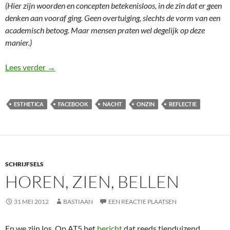
(Hier zijn woorden en concepten betekenisloos, in de zin dat er geen
denken aan vooraf ging. Geen overtuiging, slechts de vorm van een
academisch betoog. Maar mensen praten wel degelijk op deze
manier.)
I was joking, but I turned out to be serious (rhetorics
Lees verder
→
ESTHETICA
FACEBOOK
NACHT
ONZIN
REFLECTIE
SCHRIJFSELS
HOREN, ZIEN, BELLEN
31 MEI 2012
BASTIAAN
EEN REACTIE PLAATSEN
En we zijn los. Op AT5 het
bericht
dat reeds tienduizend