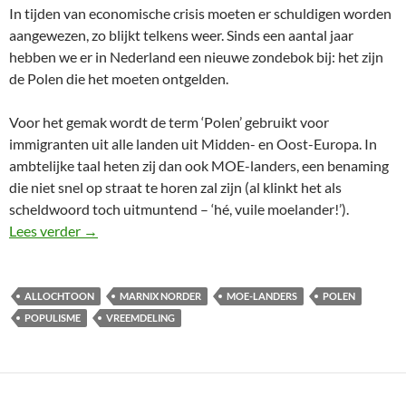
In tijden van economische crisis moeten er schuldigen worden
aangewezen, zo blijkt telkens weer. Sinds een aantal jaar
hebben we er in Nederland een nieuwe zondebok bij: het zijn
de Polen die het moeten ontgelden.
Voor het gemak wordt de term ‘Polen’ gebruikt voor
immigranten uit alle landen uit Midden- en Oost-Europa. In
ambtelijke taal heten zij dan ook MOE-landers, een benaming
die niet snel op straat te horen zal zijn (al klinkt het als
scheldwoord toch uitmuntend – ‘hé, vuile moelander!’).
Allochtoon
Lees verder
→
ALLOCHTOON
MARNIX NORDER
MOE-LANDERS
POLEN
POPULISME
VREEMDELING