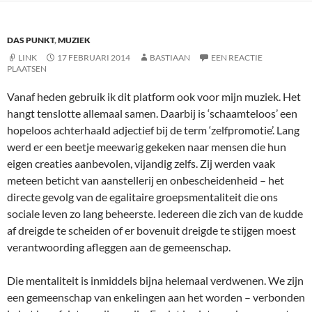
DAS PUNKT
,
MUZIEK
LINK
17 FEBRUARI 2014
BASTIAAN
EEN REACTIE
PLAATSEN
Vanaf heden gebruik ik dit platform ook voor mijn muziek. Het
hangt tenslotte allemaal samen. Daarbij is ‘schaamteloos’ een
hopeloos achterhaald adjectief bij de term ‘zelfpromotie’. Lang
werd er een beetje meewarig gekeken naar mensen die hun
eigen creaties aanbevolen, vijandig zelfs. Zij werden vaak
meteen beticht van aanstellerij en onbescheidenheid – het
directe gevolg van de egalitaire groepsmentaliteit die ons
sociale leven zo lang beheerste. Iedereen die zich van de kudde
af dreigde te scheiden of er bovenuit dreigde te stijgen moest
verantwoording afleggen aan de gemeenschap.
Die mentaliteit is inmiddels bijna helemaal verdwenen. We zijn
een gemeenschap van enkelingen aan het worden – verbonden