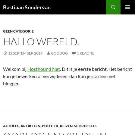
Ga
Zoeken
Bastiaan Sondervan
naar
PRIMAI
de
MENU
inhoud
GEEN CATEGORIE
HALLO WERELD.
12 SEPTEMBER 2017
GODDOG
1 REACTIE
Welkom bij
Hosthound Net
. Dit is je eerste bericht. Het bericht
kun je bewerken of verwijderen, dan kun je starten met
bloggen.
ACTUEEL
,
ARTIKELEN
,
POLITIEK
,
REIZEN
,
SCHRIJFSELS