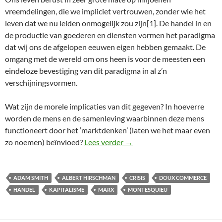
vreemdelingen, die we impliciet vertrouwen, zonder wie het
leven dat we nu leiden onmogelijk zou zijn[1]. De handel in en
de productie van goederen en diensten vormen het paradigma
dat wij ons de afgelopen eeuwen eigen hebben gemaakt. De
omgang met de wereld om ons heen is voor de meesten een
eindeloze bevestiging van dit paradigma in al z’n
verschijningsvormen.
Wat zijn de morele implicaties van dit gegeven? In hoeverre
worden de mens en de samenleving waarbinnen deze mens
functioneert door het ‘marktdenken’ (laten we het maar even
Het beest en de markt
zo noemen) beïnvloed?
Lees verder
→
ADAM SMITH
ALBERT HIRSCHMAN
CRISIS
DOUX COMMERCE
HANDEL
KAPITALISME
MARX
MONTESQUIEU