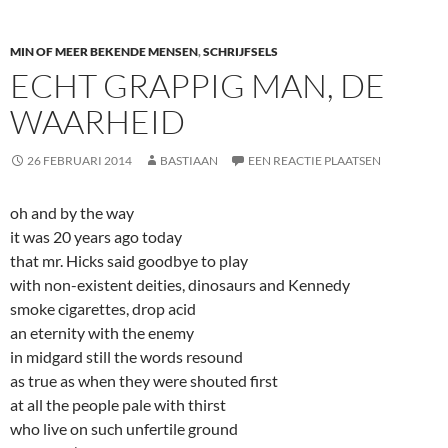
MIN OF MEER BEKENDE MENSEN
,
SCHRIJFSELS
ECHT GRAPPIG MAN, DE
WAARHEID
26 FEBRUARI 2014
BASTIAAN
EEN REACTIE PLAATSEN
oh and by the way
it was 20 years ago today
that mr. Hicks said goodbye to play
with non-existent deities, dinosaurs and Kennedy
smoke cigarettes, drop acid
an eternity with the enemy
in midgard still the words resound
as true as when they were shouted first
at all the people pale with thirst
who live on such unfertile ground