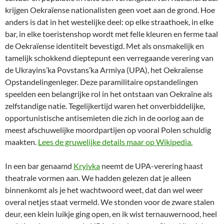
krijgen Oekraïense nationalisten geen voet aan de grond. Hoe
anders is dat in het westelijke deel: op elke straathoek, in elke
bar, in elke toeristenshop wordt met felle kleuren en ferme taal
de Oekraïense identiteit bevestigd. Met als onsmakelijk en
tamelijk schokkend dieptepunt een verregaande verering van
de Ukrayins’ka Povstans’ka Armiya (UPA), het Oekraïense
Opstandelingenleger. Deze paramilitaire opstandelingen
speelden een belangrijke rol in het ontstaan van Oekraïne als
zelfstandige natie. Tegelijkertijd waren het onverbiddelijke,
opportunistische antisemieten die zich in de oorlog aan de
meest afschuwelijke moordpartijen op vooral Polen schuldig
maakten.
Lees de gruwelijke details maar op Wikipedia.
In een bar genaamd
Kryivka
neemt de UPA-verering haast
theatrale vormen aan. We hadden gelezen dat je alleen
binnenkomt als je het wachtwoord weet, dat dan wel weer
overal netjes staat vermeld. We stonden voor de zware stalen
deur, een klein luikje ging open, en ik wist ternauwernood, heel