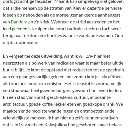
oorlogszuchtige fascisten. Maar ik kan simpelweg niet geloven
dat al die mensen op de straten van Kiev er dezelfde perverse
ideeën op nahouden als de moreel gemankeerde aanhangers
van
Bandera
en z’n kliek. Wanneer de strijd gestreden en het
leed geleden is kruipen dat soort radicale krachten toch weer
terug naar de donkere hoekjes waar ze vandaan kwamen. Gun
mij dit optimisme.
En vergeef me deze uitweiding, want ik wil Lviv hier niet
neerzetten als bolwerk van radicalen waar je maar beter uit de
buurt blijft. Je kunt de opstand niet reduceren tot de speeltuin
van een paar gevaarlijke gekken; net zomin kun je Lviv afdoen
als broeinest voor extremisten. Het is tenslotte voornamelijk
een stad waar heel gewone burgers gewoon hun leven leiden.
En een stad van kunst, geschiedenis, cultuur, imposante
architectuur, goede koffie, lekker eten en goedkope drank. We
maakten er de mooiste wandelingen en ontmoetten er de
vriendelijkste mensen. Ik had hier nu zelfs kunnen schrijven
dat ik in Lviv met een Kalasjnikov had geschoten, maar helaas