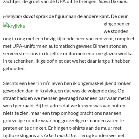
zachtjes, de groet van de UPA uit te brengen:
Slava Ukraini
…
Heroyam slava!
sprak de figuur aan de andere kant.
De deur
ging open en
we stonden
oog in oog met een bozig kijkende beer van een vent, compleet
met UPA-uniform en automatisch geweer. Binnen stonden
serveersters ons in dezelfde uniformen enorme glazen wodka
in te schenken. Ik geloof niet dat we het daar lang uit hebben
gehouden.
Slechts één keer in m’n leven ben ik ongemakkelijker dronken
geworden dan in Kryivka, en dat was de volgende dag. Op
straat hadden we mensen gevraagd naar een bar waar metal
werd gedraaid. Bij het adres dat we kregen was van buiten
niets te zien, maar een trap omhoog bracht ons naar een
groezelige ruimte waar nog groezeligere mannen zaten te
praten en te drinken. Er hingen t-shirts aan de muur met
tijdloze slogans als
Arbeit macht frei
. Terug konden we niet