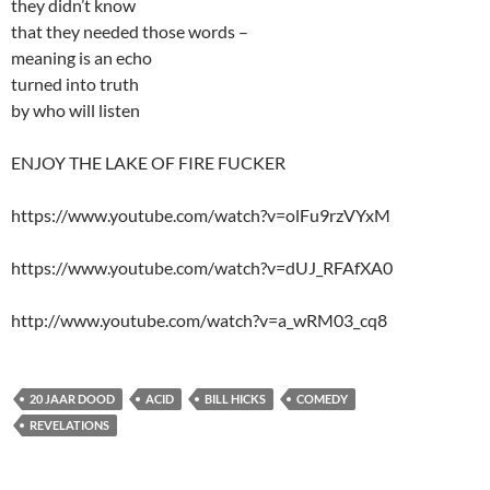
they didn’t know
that they needed those words –
meaning is an echo
turned into truth
by who will listen
ENJOY THE LAKE OF FIRE FUCKER
https://www.youtube.com/watch?v=olFu9rzVYxM
https://www.youtube.com/watch?v=dUJ_RFAfXA0
http://www.youtube.com/watch?v=a_wRM03_cq8
20 JAAR DOOD
ACID
BILL HICKS
COMEDY
REVELATIONS