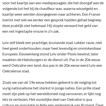
voor het kaartje aan een medepassagier, die het doorgaf aan de
volgende tot het bij de chauffeur was, waarna wisselgeld en
kaartje weer werden doorgegeven naar achteren. Een Franse
toerist met wie we eerder een gesprek hadden gehad begreep
deze praktijk niet helemaal. Hij stopte verward het geld van
een net ingestapte vrouw in z’n zak.
Lviv zelf bleek een prachtige, bruisende stad. Lekker rauw, niet
heel goed onderhouden, maar heel levendig en onmiskenbaar
Europees. Eeuwenlang stond Lviv onder Pools bewind, later
maakten de Habsburgers er de dienst uit. Pas in de 20e eeuw
werd Oekraïne een land, dus pas in de 20e eeuw werd Lviv een
Oekraïense stad.
Zoals we van de 19e eeuw hebben geleerd is de neiging tot
vurig nationalisme het sterkst in jonge naties. Een prille staat
moet zijn plek op het wereldtoneel nog veroveren, er lijkt nog
iets te verliezen. Het oostelijke deel van Oekraïne is qua
cultuur en populatie in feite een verlengstuk van Rusland. Daar