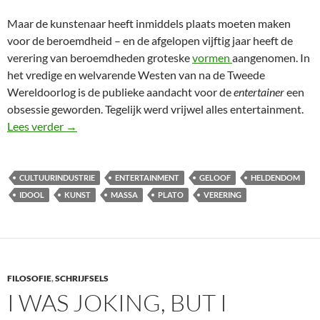
Maar de kunstenaar heeft inmiddels plaats moeten maken
voor de beroemdheid – en de afgelopen vijftig jaar heeft de
verering van beroemdheden groteske
vormen
aangenomen. In
het vredige en welvarende Westen van na de Tweede
Wereldoorlog is de publieke aandacht voor de
entertainer
een
obsessie geworden. Tegelijk werd vrijwel alles entertainment.
Een onheroïsch samenzijn
Lees verder
→
CULTUURINDUSTRIE
ENTERTAINMENT
GELOOF
HELDENDOM
IDOOL
KUNST
MASSA
PLATO
VERERING
FILOSOFIE
,
SCHRIJFSELS
I WAS JOKING, BUT I