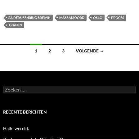
ANDERS BEHRING BREIVIK
MASSAMOORD
OSLO
PROCES
TRANEN
Berichten
1
2
3
VOLGENDE →
navigatie
Zoeken
naar:
RECENTE BERICHTEN
Hallo wereld.