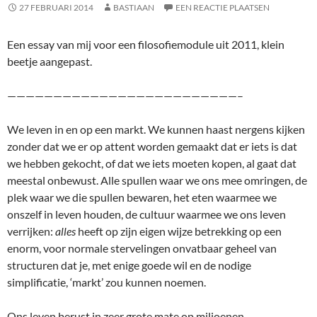
27 FEBRUARI 2014
BASTIAAN
EEN REACTIE PLAATSEN
Een essay van mij voor een filosofiemodule uit 2011, klein
beetje aangepast.
—————————————————————————–
We leven in en op een markt. We kunnen haast nergens kijken
zonder dat we er op attent worden gemaakt dat er iets is dat
we hebben gekocht, of dat we iets moeten kopen, al gaat dat
meestal onbewust. Alle spullen waar we ons mee omringen, de
plek waar we die spullen bewaren, het eten waarmee we
onszelf in leven houden, de cultuur waarmee we ons leven
verrijken:
alles
heeft op zijn eigen wijze betrekking op een
enorm, voor normale stervelingen onvatbaar geheel van
structuren dat je, met enige goede wil en de nodige
simplificatie, ‘markt’ zou kunnen noemen.
Ons leven berust in zeer grote mate op miljoenen