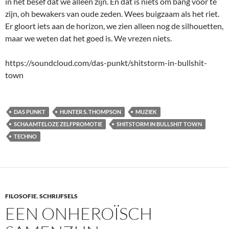
in het besef dat we alleen zijn. En dat is niets om bang voor te
zijn, oh bewakers van oude zeden. Wees buigzaam als het riet.
Er gloort iets aan de horizon, we zien alleen nog de silhouetten,
maar we weten dat het goed is. We vrezen niets.
https://soundcloud.com/das-punkt/shitstorm-in-bullshit-
town
DAS PUNKT
HUNTER S. THOMPSON
MUZIEK
SCHAAMTELOZE ZELFPROMOTIE
SHITSTORM IN BULLSHIT TOWN
TECHNO
FILOSOFIE
,
SCHRIJFSELS
EEN ONHEROÏSCH