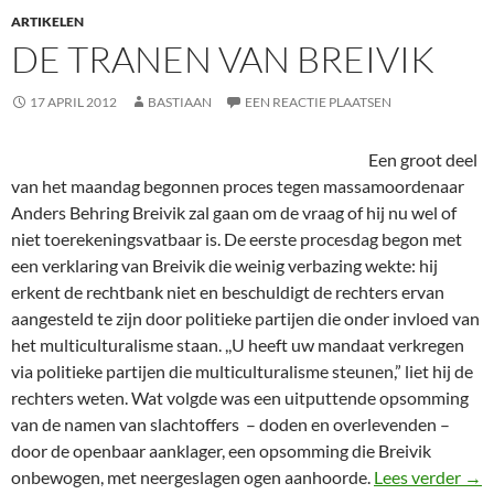
ARTIKELEN
DE TRANEN VAN BREIVIK
17 APRIL 2012
BASTIAAN
EEN REACTIE PLAATSEN
Een groot deel
van het maandag begonnen proces tegen massamoordenaar
Anders Behring Breivik zal gaan om de vraag of hij nu wel of
niet toerekeningsvatbaar is. De eerste procesdag begon met
een verklaring van Breivik die weinig verbazing wekte: hij
erkent de rechtbank niet en beschuldigt de rechters ervan
aangesteld te zijn door politieke partijen die onder invloed van
het multiculturalisme staan. ,,U heeft uw mandaat verkregen
via politieke partijen die multiculturalisme steunen,” liet hij de
rechters weten. Wat volgde was een uitputtende opsomming
van de namen van slachtoffers – doden en overlevenden –
door de openbaar aanklager, een opsomming die Breivik
De 
onbewogen, met neergeslagen ogen aanhoorde.
Lees verder
→