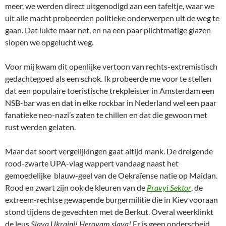
meer, we werden direct uitgenodigd aan een tafeltje, waar we
uit alle macht probeerden politieke onderwerpen uit de weg te
gaan. Dat lukte maar net, en na een paar plichtmatige glazen
slopen we opgelucht weg.
Voor mij kwam dit openlijke vertoon van rechts-extremistisch
gedachtegoed als een schok. Ik probeerde me voor te stellen
dat een populaire toeristische trekpleister in Amsterdam een
NSB-bar was en dat in elke rockbar in Nederland wel een paar
fanatieke neo-nazi’s zaten te chillen en dat die gewoon met
rust werden gelaten.
Maar dat soort vergelijkingen gaat altijd mank. De dreigende
rood-zwarte UPA-vlag wappert vandaag naast het
gemoedelijke blauw-geel van de Oekraïense natie op Maidan.
Rood en zwart zijn ook de kleuren van de
Pravyi Sektor
, de
extreem-rechtse gewapende burgermilitie die in Kiev vooraan
stond tijdens de gevechten met de Berkut. Overal weerklinkt
de leus
Slava Ukraini!
Heroyam slava!
Er is geen onderscheid.