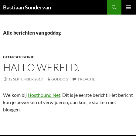
Ga
Zoeken
Bastiaan Sondervan
naar
PRIMAI
de
MENU
inhoud
Alle berichten van goddog
GEEN CATEGORIE
HALLO WERELD.
12 SEPTEMBER 2017
GODDOG
1 REACTIE
Welkom bij
Hosthound Net
. Dit is je eerste bericht. Het bericht
kun je bewerken of verwijderen, dan kun je starten met
bloggen.