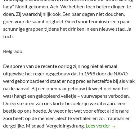
lady”. Nooit gekomen. Ach. We hebben toch betere dingen te
doen. Zij waarschijnlijk ook. Een paar dagen niet douchen,
goed voor de saamhorigheid. Goed voor tenminste een paar
schunnige grappen tijdens het drinken in een nieuwe stad. Ja
toch.
Belgrado.
De sporen van de recente oorlog zijn nog niet allemaal
uitgewist: het regeringsgebouw dat in 1999 door de NAVO
werd gebombardeerd staat er nog precies hetzelfde bij als vlak
na de aanval. Bij een openbaar gebouw (ik weet niet wat het
was) hangt een gekopieerd velletje – vuurwapens verboden.
De eerste uren van ons korte bezoek zijn we uiteraard een
beetje op ons hoede. Je weet niet wat voor effect al die nare
zooi heeft op de mensen. Slechte verhalen en zo. Trauma’s en
Hangin’ out i
dergelijke. Misdaad. Vergeldingsdrang.
Lees verder
→