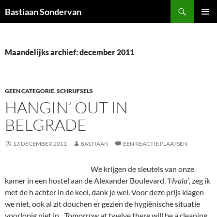
Ga
Zoeken
Bastiaan Sondervan
naar
PRIMAI
de
MENU
inhoud
Maandelijks archief: december 2011
GEEN CATEGORIE
,
SCHRIJFSELS
HANGIN’ OUT IN
BELGRADE
13 DECEMBER 2011
BASTIAAN
EEN REACTIE PLAATSEN
We krijgen de sleutels van onze
kamer in een hostel aan de Alexander Boulevard.
‘Hvala’
, zeg ik
met de h achter in de keel, dank je wel. Voor deze prijs klagen
we niet, ook al zit douchen er gezien de hygiënische situatie
voorlopig niet in. ,,Tomorrow at twelve there will be a cleaning