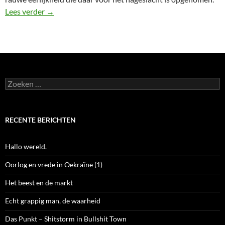
Nihilisme en muziek
Lees verder
→
Zoeken
naar:
RECENTE BERICHTEN
Hallo wereld.
Oorlog en vrede in Oekraïne (1)
Het beest en de markt
Echt grappig man, de waarheid
Das Punkt – Shitstorm in Bullshit Town