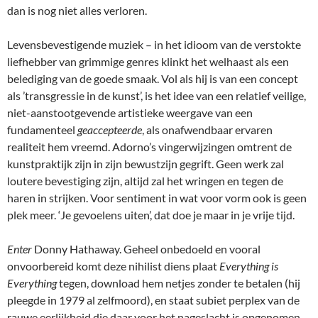
dan is nog niet alles verloren.
Levensbevestigende muziek – in het idioom van de verstokte
liefhebber van grimmige genres klinkt het welhaast als een
belediging van de goede smaak. Vol als hij is van een concept
als ’transgressie in de kunst’, is het idee van een relatief veilige,
niet-aanstootgevende artistieke weergave van een
fundamenteel
geaccepteerde
, als onafwendbaar ervaren
realiteit hem vreemd. Adorno’s vingerwijzingen omtrent de
kunstpraktijk zijn in zijn bewustzijn gegrift. Geen werk zal
loutere bevestiging zijn, altijd zal het wringen en tegen de
haren in strijken. Voor sentiment in wat voor vorm ook is geen
plek meer. ‘Je gevoelens uiten’, dat doe je maar in je vrije tijd.
Enter
Donny Hathaway. Geheel onbedoeld en vooral
onvoorbereid komt deze nihilist diens plaat
Everything is
Everything
tegen, download hem netjes zonder te betalen (hij
pleegde in 1979 al zelfmoord), en staat subiet perplex van de
rauwe eerlijkheid die daar voor het nageslacht is opgenomen.