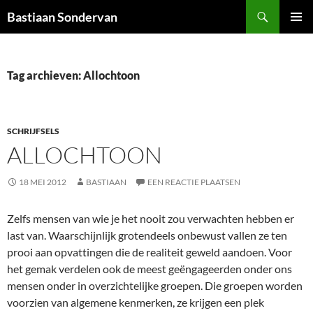
Ga
Zoeken
Bastiaan Sondervan
naar
PRIMAI
de
MENU
inhoud
Tag archieven: Allochtoon
SCHRIJFSELS
ALLOCHTOON
18 MEI 2012
BASTIAAN
EEN REACTIE PLAATSEN
Zelfs mensen van wie je het nooit zou verwachten hebben er
last van. Waarschijnlijk grotendeels onbewust vallen ze ten
prooi aan opvattingen die de realiteit geweld aandoen. Voor
het gemak verdelen ook de meest geëngageerden onder ons
mensen onder in overzichtelijke groepen. Die groepen worden
voorzien van algemene kenmerken, ze krijgen een plek