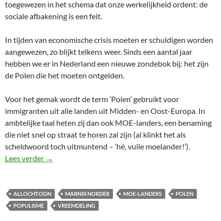
toegewezen in het schema dat onze werkelijkheid ordent: de
sociale afbakening is een feit.
In tijden van economische crisis moeten er schuldigen worden
aangewezen, zo blijkt telkens weer. Sinds een aantal jaar
hebben we er in Nederland een nieuwe zondebok bij: het zijn
de Polen die het moeten ontgelden.
Voor het gemak wordt de term ‘Polen’ gebruikt voor
immigranten uit alle landen uit Midden- en Oost-Europa. In
ambtelijke taal heten zij dan ook MOE-landers, een benaming
die niet snel op straat te horen zal zijn (al klinkt het als
scheldwoord toch uitmuntend – ‘hé, vuile moelander!’).
Allochtoon
Lees verder
→
ALLOCHTOON
MARNIX NORDER
MOE-LANDERS
POLEN
POPULISME
VREEMDELING