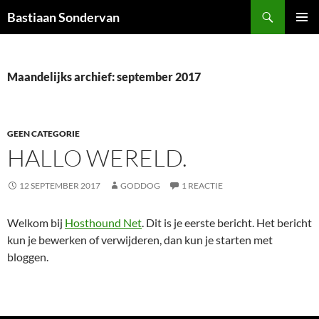
Ga
Zoeken
Bastiaan Sondervan
naar
PRIMAI
de
MENU
inhoud
Maandelijks archief: september 2017
GEEN CATEGORIE
HALLO WERELD.
12 SEPTEMBER 2017
GODDOG
1 REACTIE
Welkom bij
Hosthound Net
. Dit is je eerste bericht. Het bericht
kun je bewerken of verwijderen, dan kun je starten met
bloggen.