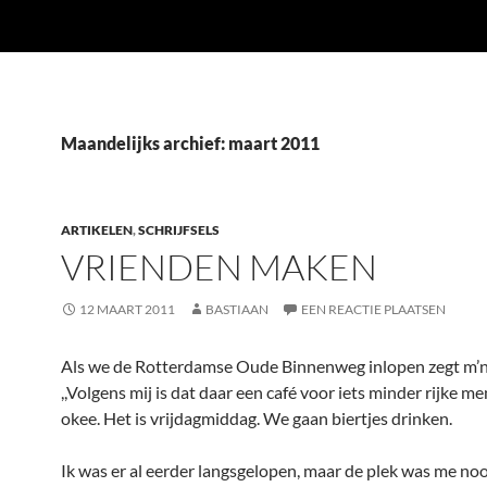
Maandelijks archief: maart 2011
ARTIKELEN
,
SCHRIJFSELS
VRIENDEN MAKEN
12 MAART 2011
BASTIAAN
EEN REACTIE PLAATSEN
Als we de Rotterdamse Oude Binnenweg inlopen zegt m’n
,,Volgens mij is dat daar een café voor iets minder rijke me
okee. Het is vrijdagmiddag. We gaan biertjes drinken.
Ik was er al eerder langsgelopen, maar de plek was me noo