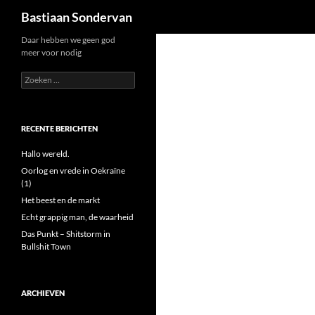
Zoeken
Bastiaan Sondervan
Ga
Daar hebben we geen god
meer voor nodig
naar
de
Zoeken
naar:
inhoud
RECENTE BERICHTEN
Hallo wereld.
Oorlog en vrede in Oekraïne
(1)
Het beest en de markt
Echt grappig man, de waarheid
Das Punkt – Shitstorm in
Bullshit Town
ARCHIEVEN