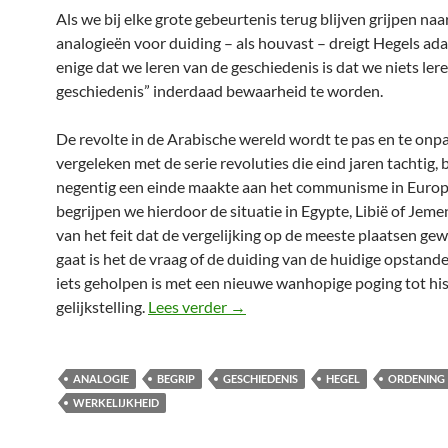
Als we bij elke grote gebeurtenis terug blijven grijpen naa
analogieën voor duiding – als houvast – dreigt Hegels ad
enige dat we leren van de geschiedenis is dat we niets ler
geschiedenis” inderdaad bewaarheid te worden.
De revolte in de Arabische wereld wordt te pas en te onp
vergeleken met de serie revoluties die eind jaren tachtig, 
negentig een einde maakte aan het communisme in Euro
begrijpen we hierdoor de situatie in Egypte, Libië of Jeme
van het feit dat de vergelijking op de meeste plaatsen g
gaat is het de vraag of de duiding van de huidige opstan
iets geholpen is met een nieuwe wanhopige poging tot hi
Lof der onbegrip
gelijkstelling.
Lees verder
→
ANALOGIE
BEGRIP
GESCHIEDENIS
HEGEL
ORDENING
WERKELIJKHEID