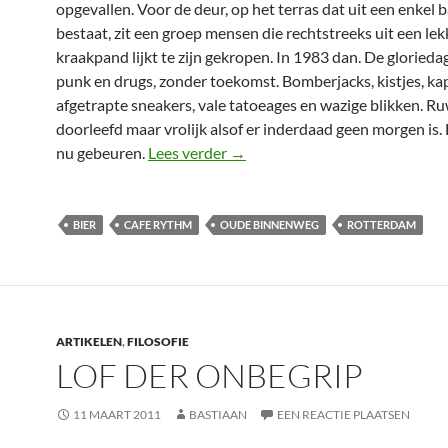
opgevallen. Voor de deur, op het terras dat uit een enkel 
bestaat, zit een groep mensen die rechtstreeks uit een lek
kraakpand lijkt te zijn gekropen. In 1983 dan. De gloried
punk en drugs, zonder toekomst. Bomberjacks, kistjes, kap
afgetrapte sneakers, vale tatoeages en wazige blikken. R
doorleefd maar vrolijk alsof er inderdaad geen morgen is
Vrienden maken
nu gebeuren.
Lees verder
→
BIER
CAFE RYTHM
OUDE BINNENWEG
ROTTERDAM
ARTIKELEN
,
FILOSOFIE
LOF DER ONBEGRIP
11 MAART 2011
BASTIAAN
EEN REACTIE PLAATSEN