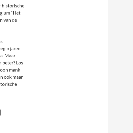
r historische
agium “Het
en van de
as
begin jaren
pa. Maar
n beter? Los
ewoon mank
den ook maar
storische