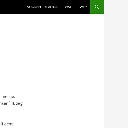
VOORBEELD PAGINA
WAT?
WIE?
 meisje:
nsen.” Ik zeg
it echt