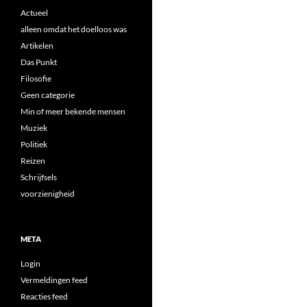
Actueel
alleen omdat het doelloos was
Artikelen
Das Punkt
Filosofie
Geen categorie
Min of meer bekende mensen
Muziek
Politiek
Reizen
Schrijfsels
voorzienigheid
META
Login
Vermeldingen feed
Reacties feed