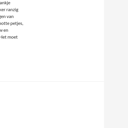
bankje
ker ranzig
agen van
otte petjes,
uw en
. Het moet