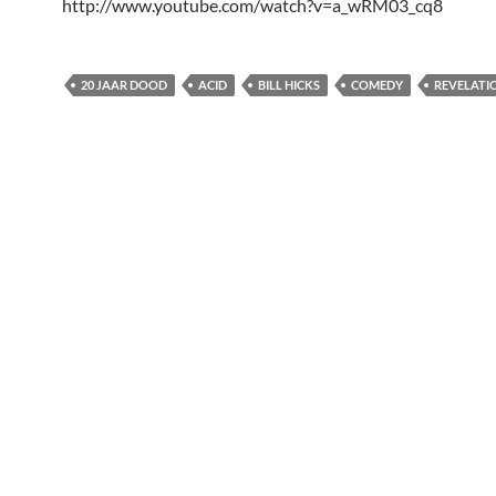
http://www.youtube.com/watch?v=a_wRM03_cq8
20 JAAR DOOD
ACID
BILL HICKS
COMEDY
REVELATI