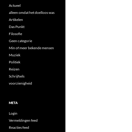
Actueel
alleen omdat het doelloos was
Artikelen
Das Punkt
Filosofie
Geen categorie
Min of meer bekende mensen
Muziek
Politiek
Reizen
Schrijfsels
voorzienigheid
META
Login
Vermeldingen feed
Reacties feed