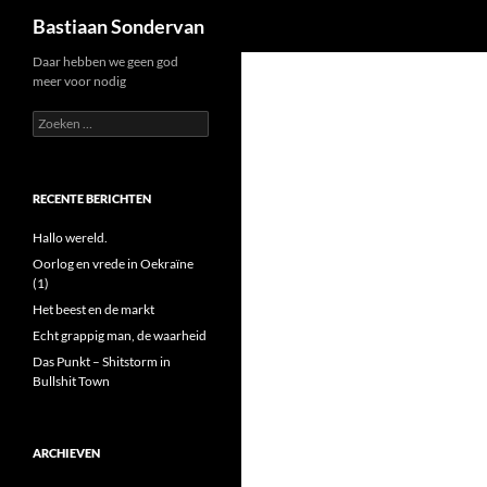
Zoeken
Bastiaan Sondervan
Ga
Daar hebben we geen god
meer voor nodig
naar
de
Zoeken
naar:
inhoud
RECENTE BERICHTEN
Hallo wereld.
Oorlog en vrede in Oekraïne
(1)
Het beest en de markt
Echt grappig man, de waarheid
Das Punkt – Shitstorm in
Bullshit Town
ARCHIEVEN