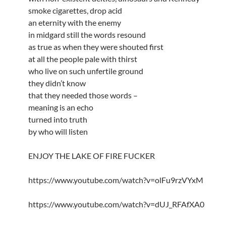
smoke cigarettes, drop acid
an eternity with the enemy
in midgard still the words resound
as true as when they were shouted first
at all the people pale with thirst
who live on such unfertile ground
they didn’t know
that they needed those words –
meaning is an echo
turned into truth
by who will listen
ENJOY THE LAKE OF FIRE FUCKER
https://www.youtube.com/watch?v=olFu9rzVYxM
https://www.youtube.com/watch?v=dUJ_RFAfXA0