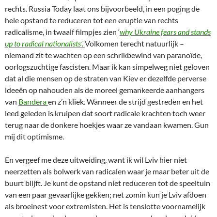
rechts. Russia Today laat ons bijvoorbeeld, in een poging de
hele opstand te reduceren tot een eruptie van rechts
radicalisme, in twaalf filmpjes zien ‘
why Ukraine fears and stands
up to radical nationalists’.
Volkomen terecht natuurlijk –
niemand zit te wachten op een schrikbewind van paranoïde,
oorlogszuchtige fascisten. Maar ik kan simpelweg niet geloven
dat al die mensen op de straten van Kiev er dezelfde perverse
ideeën op nahouden als de moreel gemankeerde aanhangers
van
Bandera
en z’n kliek. Wanneer de strijd gestreden en het
leed geleden is kruipen dat soort radicale krachten toch weer
terug naar de donkere hoekjes waar ze vandaan kwamen. Gun
mij dit optimisme.
En vergeef me deze uitweiding, want ik wil Lviv hier niet
neerzetten als bolwerk van radicalen waar je maar beter uit de
buurt blijft. Je kunt de opstand niet reduceren tot de speeltuin
van een paar gevaarlijke gekken; net zomin kun je Lviv afdoen
als broeinest voor extremisten. Het is tenslotte voornamelijk