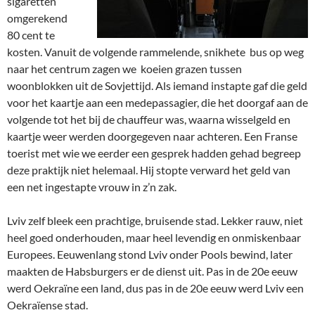
sigaretten
omgerekend
80 cent te
kosten. Vanuit de volgende rammelende, snikhete bus op weg
naar het centrum zagen we koeien grazen tussen
woonblokken uit de Sovjettijd. Als iemand instapte gaf die geld
voor het kaartje aan een medepassagier, die het doorgaf aan de
volgende tot het bij de chauffeur was, waarna wisselgeld en
kaartje weer werden doorgegeven naar achteren. Een Franse
toerist met wie we eerder een gesprek hadden gehad begreep
deze praktijk niet helemaal. Hij stopte verward het geld van
een net ingestapte vrouw in z’n zak.
Lviv zelf bleek een prachtige, bruisende stad. Lekker rauw, niet
heel goed onderhouden, maar heel levendig en onmiskenbaar
Europees. Eeuwenlang stond Lviv onder Pools bewind, later
maakten de Habsburgers er de dienst uit. Pas in de 20e eeuw
werd Oekraïne een land, dus pas in de 20e eeuw werd Lviv een
Oekraïense stad.