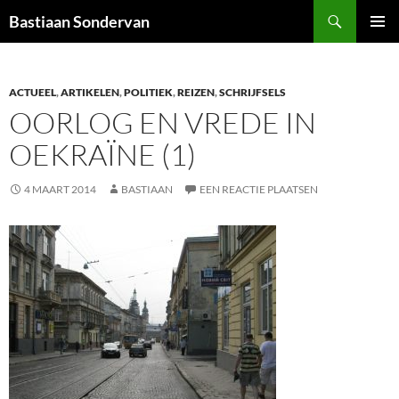
Ga
Zoeken
Bastiaan Sondervan
naar
PRIMAI
de
MENU
inhoud
ACTUEEL
,
ARTIKELEN
,
POLITIEK
,
REIZEN
,
SCHRIJFSELS
OORLOG EN VREDE IN
OEKRAÏNE (1)
4 MAART 2014
BASTIAAN
EEN REACTIE PLAATSEN