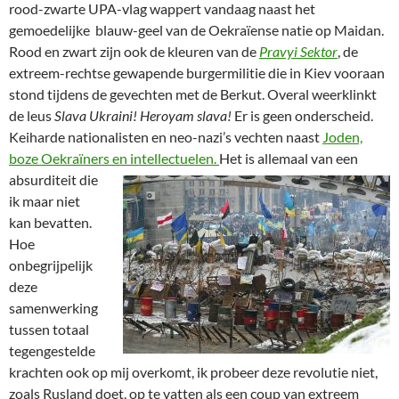
rood-zwarte UPA-vlag wappert vandaag naast het
gemoedelijke blauw-geel van de Oekraïense natie op Maidan.
Rood en zwart zijn ook de kleuren van de
Pravyi Sektor
, de
extreem-rechtse gewapende burgermilitie die in Kiev vooraan
stond tijdens de gevechten met de Berkut. Overal weerklinkt
de leus
Slava Ukraini!
Heroyam slava!
Er is geen onderscheid.
Keiharde nationalisten en neo-nazi’s vechten naast
Joden,
boze Oekraïners en intellectuelen.
Het is allemaal van een
absurditeit die
ik maar niet
kan bevatten.
Hoe
onbegrijpelijk
deze
samenwerking
tussen totaal
tegengestelde
krachten ook op mij overkomt, ik probeer deze revolutie niet,
zoals Rusland doet, op te vatten als een coup van extreem