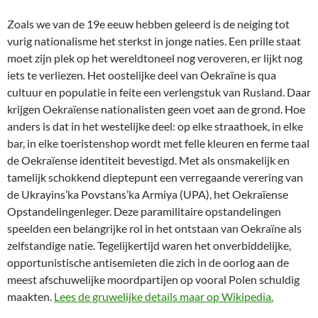
Zoals we van de 19e eeuw hebben geleerd is de neiging tot
vurig nationalisme het sterkst in jonge naties. Een prille staat
moet zijn plek op het wereldtoneel nog veroveren, er lijkt nog
iets te verliezen. Het oostelijke deel van Oekraïne is qua
cultuur en populatie in feite een verlengstuk van Rusland. Daar
krijgen Oekraïense nationalisten geen voet aan de grond. Hoe
anders is dat in het westelijke deel: op elke straathoek, in elke
bar, in elke toeristenshop wordt met felle kleuren en ferme taal
de Oekraïense identiteit bevestigd. Met als onsmakelijk en
tamelijk schokkend dieptepunt een verregaande verering van
de Ukrayins’ka Povstans’ka Armiya (UPA), het Oekraïense
Opstandelingenleger. Deze paramilitaire opstandelingen
speelden een belangrijke rol in het ontstaan van Oekraïne als
zelfstandige natie. Tegelijkertijd waren het onverbiddelijke,
opportunistische antisemieten die zich in de oorlog aan de
meest afschuwelijke moordpartijen op vooral Polen schuldig
maakten.
Lees de gruwelijke details maar op Wikipedia.