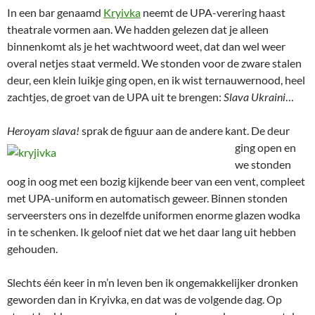
In een bar genaamd
Kryivka
neemt de UPA-verering haast
theatrale vormen aan. We hadden gelezen dat je alleen
binnenkomt als je het wachtwoord weet, dat dan wel weer
overal netjes staat vermeld. We stonden voor de zware stalen
deur, een klein luikje ging open, en ik wist ternauwernood, heel
zachtjes, de groet van de UPA uit te brengen:
Slava Ukraini
…
Heroyam slava!
sprak de figuur aan de andere kant.
De deur
ging open en
we stonden
oog in oog met een bozig kijkende beer van een vent, compleet
met UPA-uniform en automatisch geweer. Binnen stonden
serveersters ons in dezelfde uniformen enorme glazen wodka
in te schenken. Ik geloof niet dat we het daar lang uit hebben
gehouden.
Slechts één keer in m’n leven ben ik ongemakkelijker dronken
geworden dan in Kryivka, en dat was de volgende dag. Op