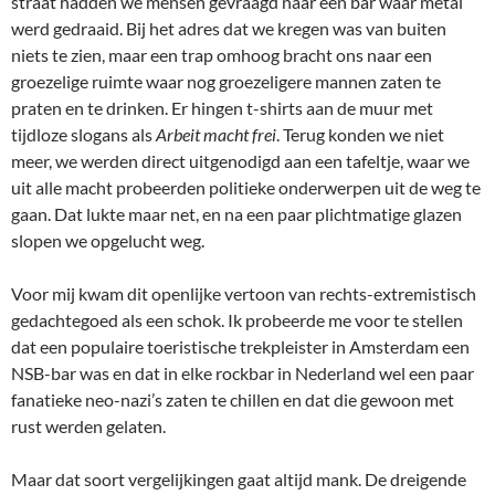
straat hadden we mensen gevraagd naar een bar waar metal
werd gedraaid. Bij het adres dat we kregen was van buiten
niets te zien, maar een trap omhoog bracht ons naar een
groezelige ruimte waar nog groezeligere mannen zaten te
praten en te drinken. Er hingen t-shirts aan de muur met
tijdloze slogans als
Arbeit macht frei
. Terug konden we niet
meer, we werden direct uitgenodigd aan een tafeltje, waar we
uit alle macht probeerden politieke onderwerpen uit de weg te
gaan. Dat lukte maar net, en na een paar plichtmatige glazen
slopen we opgelucht weg.
Voor mij kwam dit openlijke vertoon van rechts-extremistisch
gedachtegoed als een schok. Ik probeerde me voor te stellen
dat een populaire toeristische trekpleister in Amsterdam een
NSB-bar was en dat in elke rockbar in Nederland wel een paar
fanatieke neo-nazi’s zaten te chillen en dat die gewoon met
rust werden gelaten.
Maar dat soort vergelijkingen gaat altijd mank. De dreigende