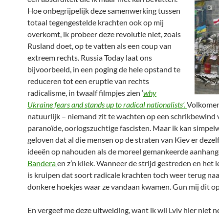
Hoe onbegrijpelijk deze samenwerking tussen
totaal tegengestelde krachten ook op mij
overkomt, ik probeer deze revolutie niet, zoals
Rusland doet, op te vatten als een coup van
extreem rechts. Russia Today laat ons
bijvoorbeeld, in een poging de hele opstand te
reduceren tot een eruptie van rechts
radicalisme, in twaalf filmpjes zien ‘
why
Ukraine fears and stands up to radical nationalists’.
Volkomen
natuurlijk – niemand zit te wachten op een schrikbewind 
paranoïde, oorlogszuchtige fascisten. Maar ik kan simpel
geloven dat al die mensen op de straten van Kiev er dezel
ideeën op nahouden als de moreel gemankeerde aanhang
Bandera
en z’n kliek. Wanneer de strijd gestreden en het 
is kruipen dat soort radicale krachten toch weer terug naa
donkere hoekjes waar ze vandaan kwamen. Gun mij dit o
En vergeef me deze uitweiding, want ik wil Lviv hier niet 