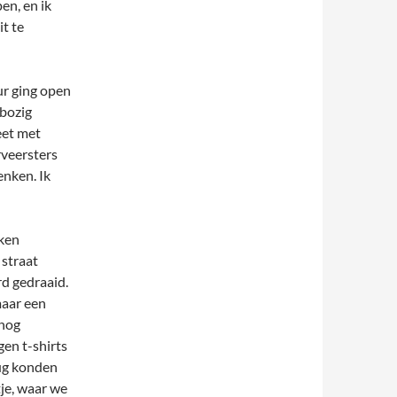
en, en ik
t te
r ging open
 bozig
eet met
veersters
enken. Ik
nken
 straat
d gedraaid.
maar een
 nog
gen t-shirts
rug konden
tje, waar we