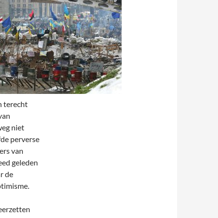
 terecht
van
weg niet
fde perverse
ers van
leed geleden
r de
ptimisme.
neerzetten