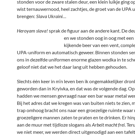
stonden voor de zware stalen deur, een klein luikje ging op
wist ternauwernood, heel zachtjes, de groet van de UPA ui
brengen:
Slava Ukraini
…
Heroyam slava!
sprak de figuur aan de andere kant.
De deu
en we stonden oog in oog met een
kijkende beer van een vent, compl
UPA-uniform en automatisch geweer. Binnen stonden ser
ons in dezelfde uniformen enorme glazen wodka in te sch
geloof niet dat we het daar lang uit hebben gehouden.
Slechts één keer in m’n leven ben ik ongemakkelijker dro
geworden dan in Kryivka, en dat was de volgende dag. Op
hadden we mensen gevraagd naar een bar waar metal wer
Bij het adres dat we kregen was van buiten niets te zien, 
trap omhoog bracht ons naar een groezelige ruimte waar
groezeligere mannen zaten te praten en te drinken. Er hin
aan de muur met tijdloze slogans als
Arbeit macht frei
. Te
we niet meer, we werden direct uitgenodigd aan een tafel