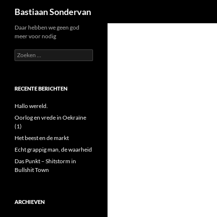
Zoeken
Bastiaan Sondervan
Ga
Daar hebben we geen god
meer voor nodig
naar
de
Zoeken
naar:
inhoud
RECENTE BERICHTEN
Hallo wereld.
Oorlog en vrede in Oekraïne
(1)
Het beest en de markt
Echt grappig man, de waarheid
Das Punkt – Shitstorm in
Bullshit Town
ARCHIEVEN