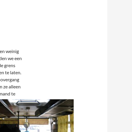
ren weinig
dden we een
de grens
n te laten.
e overgang
 ze alleen
mand te