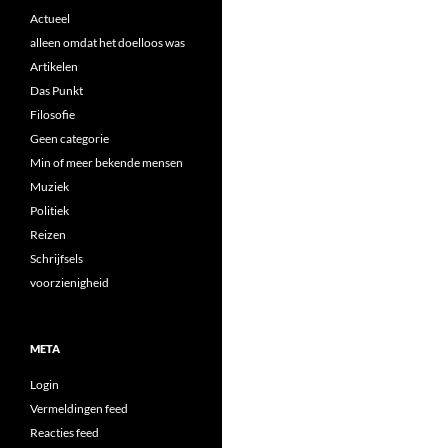
Actueel
alleen omdat het doelloos was
Artikelen
Das Punkt
Filosofie
Geen categorie
Min of meer bekende mensen
Muziek
Politiek
Reizen
Schrijfsels
voorzienigheid
META
Login
Vermeldingen feed
Reacties feed