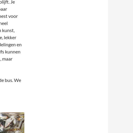
ijft. Je
paar
nest voor
heel
 kunst,
e, lekker
elingen en
elfs kunnen
n, maar
 de bus. We