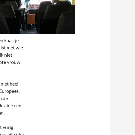
en kaartje
ist met wie
k niet
apte vrouw
 niet heel
Europees.
n de
ekraïne een
ad.
t vurig
oet zijn plek