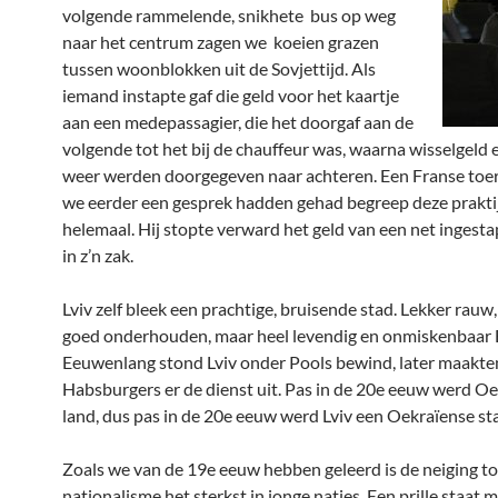
volgende rammelende, snikhete bus op weg
naar het centrum zagen we koeien grazen
tussen woonblokken uit de Sovjettijd. Als
iemand instapte gaf die geld voor het kaartje
aan een medepassagier, die het doorgaf aan de
volgende tot het bij de chauffeur was, waarna wisselgeld 
weer werden doorgegeven naar achteren. Een Franse toer
we eerder een gesprek hadden gehad begreep deze praktij
helemaal. Hij stopte verward het geld van een net ingest
in z’n zak.
Lviv zelf bleek een prachtige, bruisende stad. Lekker rauw,
goed onderhouden, maar heel levendig en onmiskenbaar 
Eeuwenlang stond Lviv onder Pools bewind, later maakte
Habsburgers er de dienst uit. Pas in de 20e eeuw werd O
land, dus pas in de 20e eeuw werd Lviv een Oekraïense st
Zoals we van de 19e eeuw hebben geleerd is de neiging to
nationalisme het sterkst in jonge naties. Een prille staat m