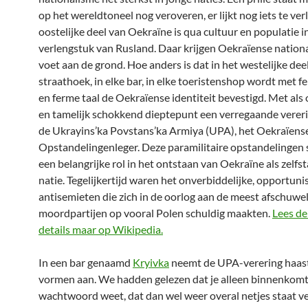
op het wereldtoneel nog veroveren, er lijkt nog iets te ver
oostelijke deel van Oekraïne is qua cultuur en populatie in
verlengstuk van Rusland. Daar krijgen Oekraïense nation
voet aan de grond. Hoe anders is dat in het westelijke deel
straathoek, in elke bar, in elke toeristenshop wordt met fe
en ferme taal de Oekraïense identiteit bevestigd. Met als
en tamelijk schokkend dieptepunt een verregaande verer
de Ukrayins’ka Povstans’ka Armiya (UPA), het Oekraïens
Opstandelingenleger. Deze paramilitaire opstandelingen
een belangrijke rol in het ontstaan van Oekraïne als zelfs
natie. Tegelijkertijd waren het onverbiddelijke, opportuni
antisemieten die zich in de oorlog aan de meest afschuwel
moordpartijen op vooral Polen schuldig maakten.
Lees de
details maar op Wikipedia.
In een bar genaamd
Kryivka
neemt de UPA-verering haast
vormen aan. We hadden gelezen dat je alleen binnenkomt 
wachtwoord weet, dat dan wel weer overal netjes staat 