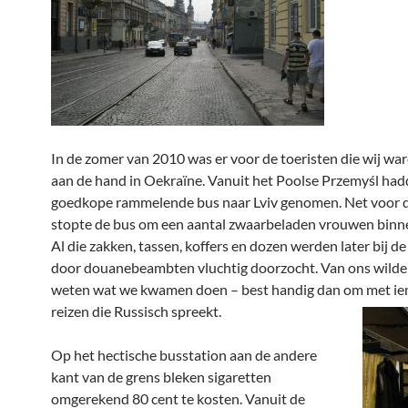
In de zomer van 2010 was er voor de toeristen die wij wa
aan de hand in Oekraïne. Vanuit het Poolse Przemyśl ha
goedkope rammelende bus naar Lviv genomen. Net voor 
stopte de bus om een aantal zwaarbeladen vrouwen binne
Al die zakken, tassen, koffers en dozen werden later bij d
door douanebeambten vluchtig doorzocht. Van ons wilden
weten wat we kwamen doen – best handig dan om met ie
reizen die Russisch spreekt.
Op het hectische busstation aan de andere
kant van de grens bleken sigaretten
omgerekend 80 cent te kosten. Vanuit de