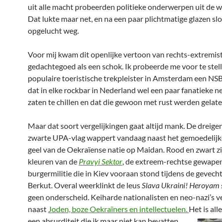
uit alle macht probeerden politieke onderwerpen uit de w
Dat lukte maar net, en na een paar plichtmatige glazen s
opgelucht weg.
Voor mij kwam dit openlijke vertoon van rechts-extremis
gedachtegoed als een schok. Ik probeerde me voor te stel
populaire toeristische trekpleister in Amsterdam een NS
dat in elke rockbar in Nederland wel een paar fanatieke n
zaten te chillen en dat die gewoon met rust werden gelate
Maar dat soort vergelijkingen gaat altijd mank. De dreig
zwarte UPA-vlag wappert vandaag naast het gemoedelij
geel van de Oekraïense natie op Maidan. Rood en zwart zi
kleuren van de
Pravyi Sektor
, de extreem-rechtse gewape
burgermilitie die in Kiev vooraan stond tijdens de gevech
Berkut. Overal weerklinkt de leus
Slava Ukraini!
Heroyam 
geen onderscheid. Keiharde nationalisten en neo-nazi’s 
naast
Joden, boze Oekraïners en intellectuelen.
Het is al
een absurditeit die ik maar niet kan bevatten.