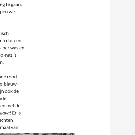
eg te gaan.
lopen we
tisch
len dat een
B-bar was en
eo-nazi’s
n.
ende rood-
ke blauw-
jn ook de
nde
ten met de
slava!
Er is
vechten
lemaal van