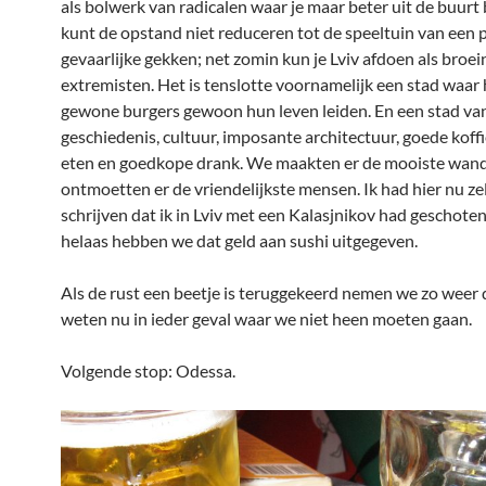
als bolwerk van radicalen waar je maar beter uit de buurt bl
kunt de opstand niet reduceren tot de speeltuin van een 
gevaarlijke gekken; net zomin kun je Lviv afdoen als broei
extremisten. Het is tenslotte voornamelijk een stad waar 
gewone burgers gewoon hun leven leiden. En een stad van
geschiedenis, cultuur, imposante architectuur, goede koffi
eten en goedkope drank. We maakten er de mooiste wand
ontmoetten er de vriendelijkste mensen. Ik had hier nu z
schrijven dat ik in Lviv met een Kalasjnikov had geschote
helaas hebben we dat geld aan sushi uitgegeven.
Als de rust een beetje is teruggekeerd nemen we zo weer
weten nu in ieder geval waar we niet heen moeten gaan.
Volgende stop: Odessa.