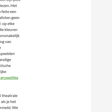
liezen. Het
 feite een
alisten geen
: op elke
lle kleuren
 onsmakelijk
ing van
e
 speelden
tandige
stische
ijke
 gruwelijke
 theatrale
als je het
vermeld. We