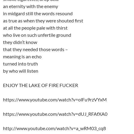
an eternity with the enemy
in midgard still the words resound
as true as when they were shouted first
at all the people pale with thirst
who live on such unfertile ground
they didn’t know
that they needed those words –
meaning is an echo
turned into truth
by who will listen
ENJOY THE LAKE OF FIRE FUCKER
https://www.youtube.com/watch?v=olFu9rzVYxM
https://www.youtube.com/watch?v=dUJ_RFAfXA0
http://www.youtube.com/watch?v=a_wRM03_cq8