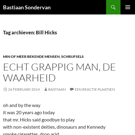
Ga
Zoeken
Bastiaan Sondervan
naar
PRIMAI
de
MENU
inhoud
Tag archieven: Bill Hicks
MIN OF MEER BEKENDE MENSEN
,
SCHRIJFSELS
ECHT GRAPPIG MAN, DE
WAARHEID
26 FEBRUARI 2014
BASTIAAN
EEN REACTIE PLAATSEN
oh and by the way
it was 20 years ago today
that mr. Hicks said goodbye to play
with non-existent deities, dinosaurs and Kennedy
smoke cigarettes, drop acid