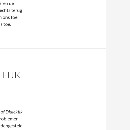
waren de
lechts terug
 ons toe,
s toe.
LIJK
 of
Dialektik
eproblemen
rdengesteld