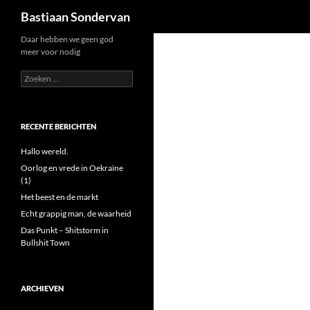
Zoeken
Bastiaan Sondervan
Ga
Daar hebben we geen god
meer voor nodig
naar
de
Zoeken
naar:
inhoud
RECENTE BERICHTEN
Hallo wereld.
Oorlog en vrede in Oekraïne
(1)
Het beest en de markt
Echt grappig man, de waarheid
Das Punkt – Shitstorm in
Bullshit Town
ARCHIEVEN