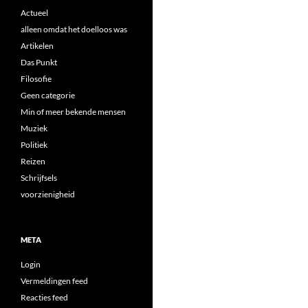
Actueel
alleen omdat het doelloos was
Artikelen
Das Punkt
Filosofie
Geen categorie
Min of meer bekende mensen
Muziek
Politiek
Reizen
Schrijfsels
voorzienigheid
META
Login
Vermeldingen feed
Reacties feed