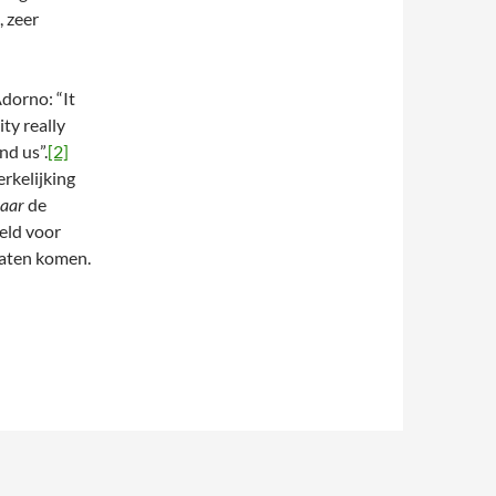
, zeer
Adorno: “It
ity really
nd us”.
[2]
rkelijking
naar
de
eeld voor
 laten komen.