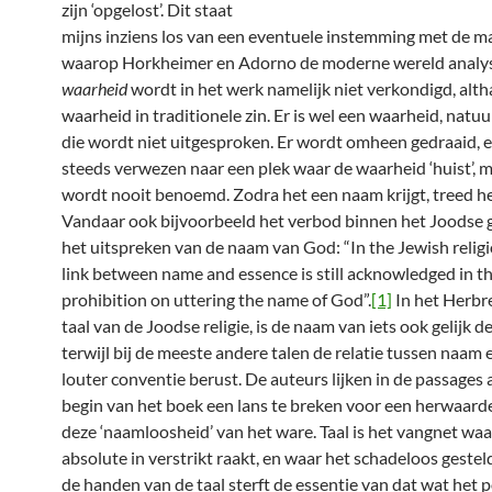
zijn ‘opgelost’. Dit staat
mijns inziens los van een eventuele instemming met de m
waarop Horkheimer en Adorno de moderne wereld analys
waarheid
wordt in het werk namelijk niet verkondigd, alt
waarheid in traditionele zin. Er is wel een waarheid, natuu
die wordt niet uitgesproken. Er wordt omheen gedraaid, 
steeds verwezen naar een plek waar de waarheid ‘huist’, 
wordt nooit benoemd. Zodra het een naam krijgt, treed het
Vandaar ook bijvoorbeeld het verbod binnen het Joodse 
het uitspreken van de naam van God: “In the Jewish religi
link between name and essence is still acknowledged in t
prohibition on uttering the name of God”.
[1]
In het Herbr
taal van de Joodse religie, is de naam van iets ook gelijk de
terwijl bij de meeste andere talen de relatie tussen naam 
louter conventie berust. De auteurs lijken in de passages 
begin van het boek een lans te breken voor een herwaard
deze ‘naamloosheid’ van het ware. Taal is het vangnet waa
absolute in verstrikt raakt, en waar het schadeloos gestel
de handen van de taal sterft de essentie van dat wat het 