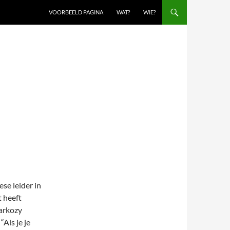
VOORBEELD PAGINA
WAT?
WIE?
se leider in
t heeft
Sarkozy
Als je je