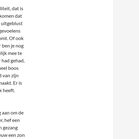
teit, dat is
orkomen dat
k uitgeblust
 gevoelens
komt. Of ook
r ben je nog
lijk mee te
er had gehad,
heel boos
 van zijn
aakt. Er is
k heeft.
ng aan om de
r, hef een
en gezang
ieuw een zon