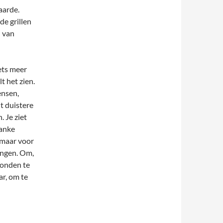
aarde.
de grillen
d van
ets meer
t het zien.
ensen,
t duistere
 Je ziet
manke
t maar voor
angen. Om,
bonden te
r, om te