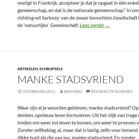
vestigt in Frankrijk, accepteer je dat je opgaat in één enke
gemeenschap, en dat is de nationale gemeenschap.” In o
richting wil Sarkozy: van de zwaar bevochten
Gesellschaft
Uitverkoop in 
de ‘natuurlijke’
Gemeinschaft
.
Lees verder
→
ARTIKELEN
,
SCHRIJFSELS
MANKE STADSVRIEND
10 FEBRUARI 2011
BASTIAAN
EEN REACTIE PLAATSEN
Waar zijn al je woorden gebleven, manke stadsvriend? O
denken, opnieuw leren formuleren. Uit het slijk van trage
treden om weer tot leven te komen, om weer te proeven v
Zonder zelfbeklag, ai, maar dat is lastig, zelfs voor iemand
dikke huid als die van jou, manke stadsvriend. En zonder