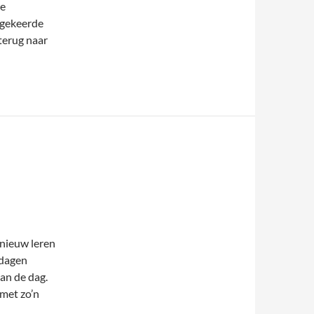
le
mgekeerde
terug naar
Europa
pnieuw leren
 dagen
an de dag.
 met zo’n