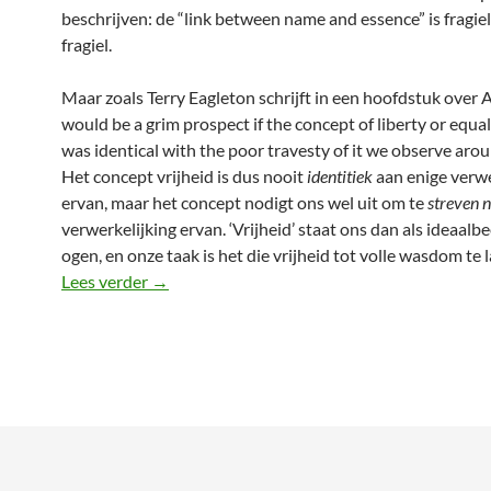
beschrijven: de “link between name and essence” is fragiel
fragiel.
Maar zoals Terry Eagleton schrijft in een hoofdstuk over 
would be a grim prospect if the concept of liberty or equal
was identical with the poor travesty of it we observe arou
Het concept vrijheid is dus nooit
identitiek
aan enige verwe
ervan, maar het concept nodigt ons wel uit om te
streven 
verwerkelijking ervan. ‘Vrijheid’ staat ons dan als ideaalb
ogen, en onze taak is het die vrijheid tot volle wasdom te
Klein rationeel sterfelijk mens
Lees verder
→