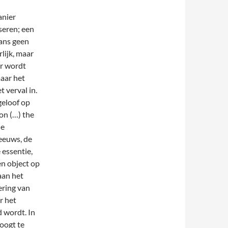
anier
eren; een
hans geen
rlijk, maar
er wordt
maar het
 verval in.
geloof op
on (…) the
he
eeuws, de
 essentie,
en object op
aan het
ering van
r het
d wordt. In
poogt te