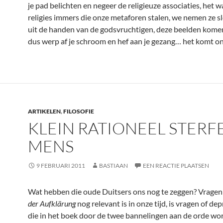
je pad belichten en negeer de religieuze associaties, het 
religies immers die onze metaforen stalen, we nemen ze s
uit de handen van de godsvruchtigen, deze beelden komen
dus werp af je schroom en hef aan je gezang… het komt on
ARTIKELEN
,
FILOSOFIE
KLEIN RATIONEEL STERFE
MENS
9 FEBRUARI 2011
BASTIAAN
EEN REACTIE PLAATSEN
Wat hebben die oude Duitsers ons nog te zeggen? Vragen
der Aufklärung
nog relevant is in onze tijd, is vragen of d
die in het boek door de twee bannelingen
aan de orde wo