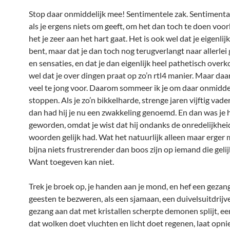
Stop daar onmiddelijk mee! Sentimentele zak. Sentimentali
als je ergens niets om geeft, om het dan toch te doen vo
het je zeer aan het hart gaat. Het is ook wel dat je eigenlij
bent, maar dat je dan toch nog terugverlangt naar allerlei
en sensaties, en dat je dan eigenlijk heel pathetisch over
wel dat je over dingen praat op zo’n rtl4 manier. Maar daa
veel te jong voor. Daarom sommeer ik je om daar onmidde
stoppen. Als je zo’n bikkelharde, strenge jaren vijftig vad
dan had hij je nu een zwakkeling genoemd. En dan was je 
geworden, omdat je wist dat hij ondanks de onredelijkheid
woorden gelijk had. Wat het natuurlijk alleen maar erger m
bijna niets frustrerender dan boos zijn op iemand die gelij
Want toegeven kan niet.
Trek je broek op, je handen aan je mond, en hef een geza
geesten te bezweren, als een sjamaan, een duivelsuitdrijve
gezang aan dat met kristallen scherpte demonen splijt, e
dat wolken doet vluchten en licht doet regenen, laat opn