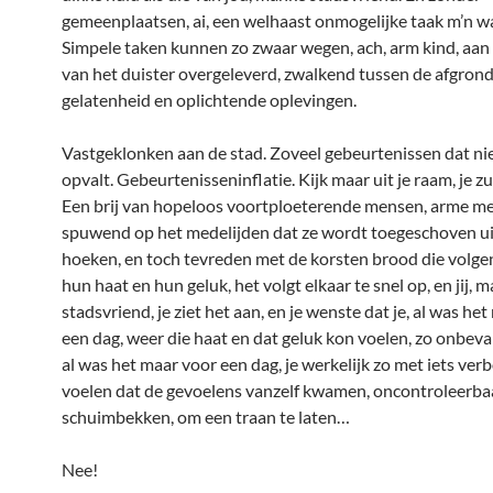
gemeenplaatsen, ai, een welhaast onmogelijke taak m’n w
Simpele taken kunnen zo zwaar wegen, ach, arm kind, aan 
van het duister overgeleverd, zwalkend tussen de afgron
gelatenheid en oplichtende oplevingen.
Vastgeklonken aan de stad. Zoveel gebeurtenissen dat ni
opvalt. Gebeurtenisseninflatie. Kijk maar uit je raam, je zul
Een brij van hopeloos voortploeterende mensen, arme m
spuwend op het medelijden dat ze wordt toegeschoven ui
hoeken, en toch tevreden met de korsten brood die volgen.
hun haat en hun geluk, het volgt elkaar te snel op, en jij, 
stadsvriend, je ziet het aan, en je wenste dat je, al was he
een dag, weer die haat en dat geluk kon voelen, zo onbev
al was het maar voor een dag, je werkelijk zo met iets ver
voelen dat de gevoelens vanzelf kwamen, oncontroleerbaa
schuimbekken, om een traan te laten…
Nee!