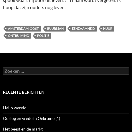
spook waart hij door dit leven. Z’n naam wordt vergeten. Ik
hoop dat zijn ouders nog leven.
AMSTERDAM-OOST
BUURMAN
EENZAAMHEID
HUUR
ONTRUIMING
POLITIE
Zoeken
naar:
RECENTE BERICHTEN
Hallo wereld.
Oorlog en vrede in Oekraïne (1)
Het beest en de markt