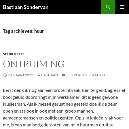
Ga
Zoeken
Bastiaan Sondervan
naar
PRIMAI
de
MENU
inhoud
Tag archieven: huur
SCHRIJFSELS
ONTRUIMING
28 MAART 2012
BASTIAAN
EEN REACTIE PLAATSEN
Eerst denk ik nog aan een brute inbraak. Een tergend, agressief
boorgeluid doordringt mijn werkkamer: dit is geen gewone
klusjesman. Als ik mezelf gerust heb gesteld doe ik de deur
open en sta oog in oog met een groep mannen,
gemeentemensen en politieagenten. Op zijn knieën, vlak voor
me, is een man bezig de sloten van mijn buurman eruit te