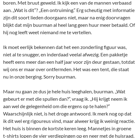
boren. Met bruut geweld. Ik kijk een van de mannen verbaasd
aan. ,,Wat is dit”? ,,Een ontruiming.” Erg scheutig met informatie
zijn dit soort lieden doorgaans niet, maar na enig doorvragen
blijkt dat mijn buurman al heel lang geen huur meer betaald. Of
hij nog leeft weet niemand me te vertellen.
Ik moet eerlijk bekennen dat het een zonderling figuur was,
niet al te snugger, en inderdaad veelal afwezig. Een pakketje
heeft eens meer dan een half jaar voor zijn deur gestaan, totdat
wij ons er maar over ontfermden. Het was een tent, die staat
nu in onze berging. Sorry buurman.
Maar nu gaan ze dus je hele huis leeghalen, buurman. ,,Wat
gebeurt er met die spullen dan?”, vraag ik. ,,Hij krijgt neem ik
aan wel de gelegenheid om die ergens op te halen?”
Waarschijnlijk niet, is het droge antwoord. Ik merk nog op dat
ik dit wel erg rigoureus vind, maar alweer krijg ik weinig reactie.
Het huis is binnen de kortste keren leeg. Mannetjes in groene
t-shirts lopen de vier verdiepingen op en neer met de huisraad.