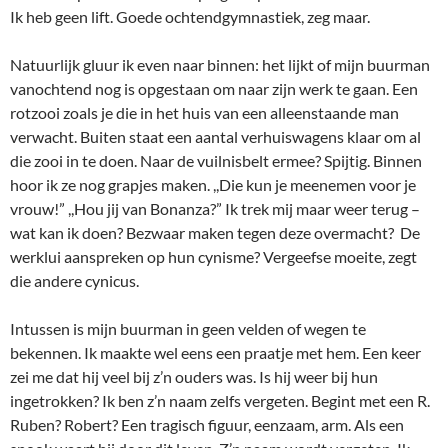
Ik heb geen lift. Goede ochtendgymnastiek, zeg maar.
Natuurlijk gluur ik even naar binnen: het lijkt of mijn buurman
vanochtend nog is opgestaan om naar zijn werk te gaan. Een
rotzooi zoals je die in het huis van een alleenstaande man
verwacht. Buiten staat een aantal verhuiswagens klaar om al
die zooi in te doen. Naar de vuilnisbelt ermee? Spijtig. Binnen
hoor ik ze nog grapjes maken. ,,Die kun je meenemen voor je
vrouw!” ,,Hou jij van Bonanza?” Ik trek mij maar weer terug –
wat kan ik doen? Bezwaar maken tegen deze overmacht? De
werklui aanspreken op hun cynisme? Vergeefse moeite, zegt
die andere cynicus.
Intussen is mijn buurman in geen velden of wegen te
bekennen. Ik maakte wel eens een praatje met hem. Een keer
zei me dat hij veel bij z’n ouders was. Is hij weer bij hun
ingetrokken? Ik ben z’n naam zelfs vergeten. Begint met een R.
Ruben? Robert? Een tragisch figuur, eenzaam, arm. Als een