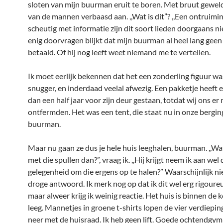
sloten van mijn buurman eruit te boren. Met bruut geweld.
van de mannen verbaasd aan. ,,Wat is dit”? ,,Een ontruimin
scheutig met informatie zijn dit soort lieden doorgaans ni
enig doorvragen blijkt dat mijn buurman al heel lang gee
betaald. Of hij nog leeft weet niemand me te vertellen.
Ik moet eerlijk bekennen dat het een zonderling figuur was,
snugger, en inderdaad veelal afwezig. Een pakketje heeft
dan een half jaar voor zijn deur gestaan, totdat wij ons er
ontfermden. Het was een tent, die staat nu in onze bergin
buurman.
Maar nu gaan ze dus je hele huis leeghalen, buurman. ,,Wa
met die spullen dan?”, vraag ik. ,,Hij krijgt neem ik aan wel 
gelegenheid om die ergens op te halen?” Waarschijnlijk niet
droge antwoord. Ik merk nog op dat ik dit wel erg rigoureu
maar alweer krijg ik weinig reactie. Het huis is binnen de 
leeg. Mannetjes in groene t-shirts lopen de vier verdiepi
neer met de huisraad. Ik heb geen lift. Goede ochtendgym