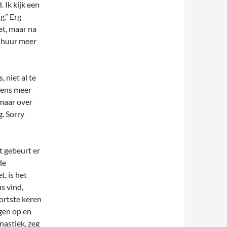
 Ik kijk een
g.” Erg
et, maar na
n huur meer
 niet al te
 eens meer
 maar over
g. Sorry
t gebeurt er
de
, is het
s vind,
kortste keren
ngen op en
nastiek, zeg