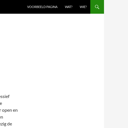
VOORBEELD PAGINA
WAT?
WIE?
ssief
e
ur open en
en
ezig de