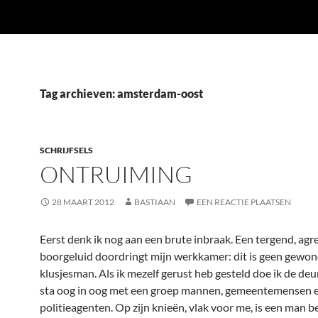
Tag archieven: amsterdam-oost
SCHRIJFSELS
ONTRUIMING
28 MAART 2012
BASTIAAN
EEN REACTIE PLAATSEN
Eerst denk ik nog aan een brute inbraak. Een tergend, agre
boorgeluid doordringt mijn werkkamer: dit is geen gewon
klusjesman. Als ik mezelf gerust heb gesteld doe ik de de
sta oog in oog met een groep mannen, gemeentemensen 
politieagenten. Op zijn knieën, vlak voor me, is een man b