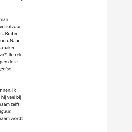
urman
en rotzooi
ht. Buiten
doen. Naar
es maken.
a?” Ik trek
egen deze
geefse
nnen. Ik
ij veel bij
 naam zelfs
iguur,
n naam wordt