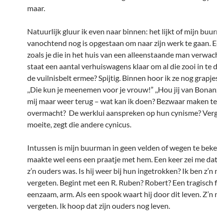
maar.
Natuurlijk gluur ik even naar binnen: het lijkt of mijn bu
vanochtend nog is opgestaan om naar zijn werk te gaan. E
zoals je die in het huis van een alleenstaande man verwac
staat een aantal verhuiswagens klaar om al die zooi in te 
de vuilnisbelt ermee? Spijtig. Binnen hoor ik ze nog grapj
,,Die kun je meenemen voor je vrouw!” ,,Hou jij van Bonanz
mij maar weer terug – wat kan ik doen? Bezwaar maken t
overmacht? De werklui aanspreken op hun cynisme? Ver
moeite, zegt die andere cynicus.
Intussen is mijn buurman in geen velden of wegen te beke
maakte wel eens een praatje met hem. Een keer zei me dat h
z’n ouders was. Is hij weer bij hun ingetrokken? Ik ben z’n
vergeten. Begint met een R. Ruben? Robert? Een tragisch f
eenzaam, arm. Als een spook waart hij door dit leven. Z’
vergeten. Ik hoop dat zijn ouders nog leven.