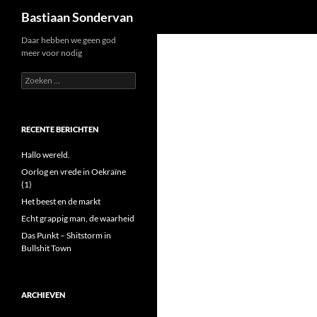
Zoeken
Bastiaan Sondervan
Ga
Daar hebben we geen god
meer voor nodig
naar
de
Zoeken
naar:
inhoud
RECENTE BERICHTEN
Hallo wereld.
Oorlog en vrede in Oekraïne
(1)
Het beest en de markt
Echt grappig man, de waarheid
Das Punkt – Shitstorm in
Bullshit Town
ARCHIEVEN