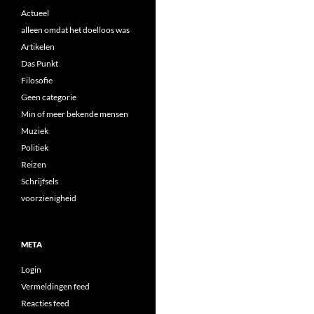
Actueel
alleen omdat het doelloos was
Artikelen
Das Punkt
Filosofie
Geen categorie
Min of meer bekende mensen
Muziek
Politiek
Reizen
Schrijfsels
voorzienigheid
META
Login
Vermeldingen feed
Reacties feed