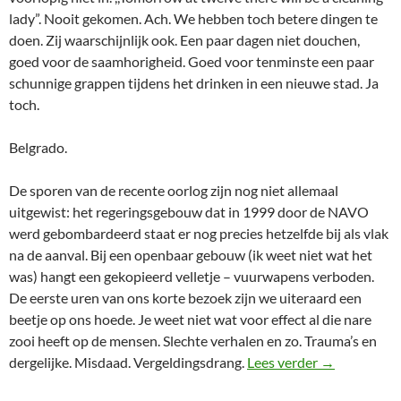
lady”. Nooit gekomen. Ach. We hebben toch betere dingen te
doen. Zij waarschijnlijk ook. Een paar dagen niet douchen,
goed voor de saamhorigheid. Goed voor tenminste een paar
schunnige grappen tijdens het drinken in een nieuwe stad. Ja
toch.
Belgrado.
De sporen van de recente oorlog zijn nog niet allemaal
uitgewist: het regeringsgebouw dat in 1999 door de NAVO
werd gebombardeerd staat er nog precies hetzelfde bij als vlak
na de aanval. Bij een openbaar gebouw (ik weet niet wat het
was) hangt een gekopieerd velletje – vuurwapens verboden.
De eerste uren van ons korte bezoek zijn we uiteraard een
beetje op ons hoede. Je weet niet wat voor effect al die nare
zooi heeft op de mensen. Slechte verhalen en zo. Trauma’s en
Hangin’ out i
dergelijke. Misdaad. Vergeldingsdrang.
Lees verder
→