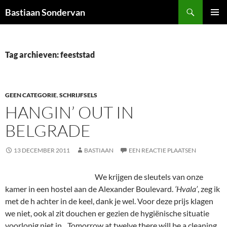
Ga
Zoeken
Bastiaan Sondervan
naar
PRIMAI
de
MENU
inhoud
Tag archieven: feeststad
GEEN CATEGORIE
,
SCHRIJFSELS
HANGIN’ OUT IN
BELGRADE
13 DECEMBER 2011
BASTIAAN
EEN REACTIE PLAATSEN
We krijgen de sleutels van onze
kamer in een hostel aan de Alexander Boulevard.
‘Hvala’
, zeg ik
met de h achter in de keel, dank je wel. Voor deze prijs klagen
we niet, ook al zit douchen er gezien de hygiënische situatie
voorlopig niet in. ,,Tomorrow at twelve there will be a cleaning