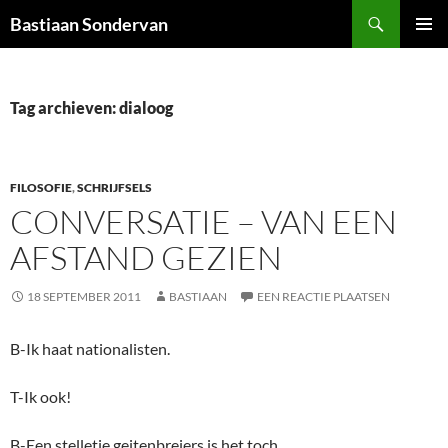
Ga
Zoeken
Bastiaan Sondervan
naar
PRIMAI
de
MENU
inhoud
Tag archieven: dialoog
FILOSOFIE
,
SCHRIJFSELS
CONVERSATIE – VAN EEN
AFSTAND GEZIEN
18 SEPTEMBER 2011
BASTIAAN
EEN REACTIE PLAATSEN
B-Ik haat nationalisten.
T-Ik ook!
B-Een stelletje geitenbreiers is het toch.