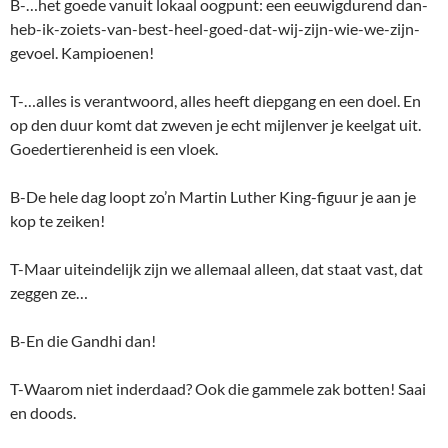
B-…het goede vanuit lokaal oogpunt: een eeuwigdurend dan-
heb-ik-zoiets-van-best-heel-goed-dat-wij-zijn-wie-we-zijn-
gevoel. Kampioenen!
T-…alles is verantwoord, alles heeft diepgang en een doel. En
op den duur komt dat zweven je echt mijlenver je keelgat uit.
Goedertierenheid is een vloek.
B-De hele dag loopt zo’n Martin Luther King-figuur je aan je
kop te zeiken!
T-Maar uiteindelijk zijn we allemaal alleen, dat staat vast, dat
zeggen ze…
B-En die Gandhi dan!
T-Waarom niet inderdaad? Ook die gammele zak botten! Saai
en doods.