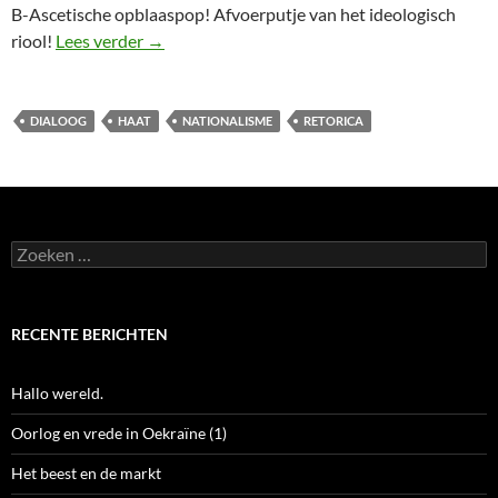
B-Ascetische opblaaspop! Afvoerputje van het ideologisch
CONVERSATIE – van een afstand gezien
riool!
Lees verder
→
DIALOOG
HAAT
NATIONALISME
RETORICA
Zoeken
naar:
RECENTE BERICHTEN
Hallo wereld.
Oorlog en vrede in Oekraïne (1)
Het beest en de markt